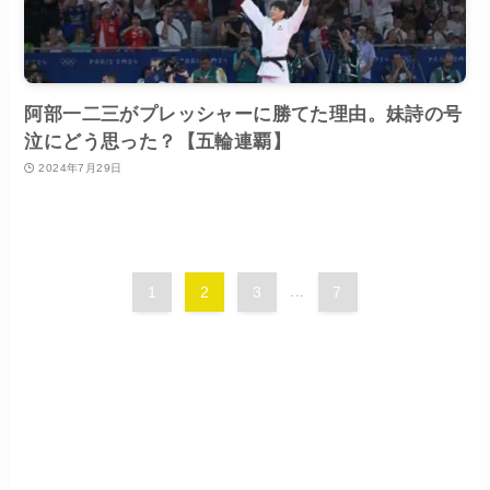
阿部一二三がプレッシャーに勝てた理由。妹詩の号
泣にどう思った？【五輪連覇】
2024年7月29日
1
2
3
...
7