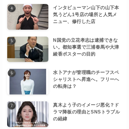
インタビューマン山下の山下本
気うどん1号店の場所と人気メ
ニュー、修行した店
N国党の立花孝志は逮捕できな
い。都知事選で三浦春馬や大津
綾香ポスターの目的
水卜アナが管理職のチーフスペ
シャリストへ昇進へ。フリーへ
の転身は？
真木よう子のイメージ悪化？ド
ラマ降板の理由とSNSトラブル
の経緯