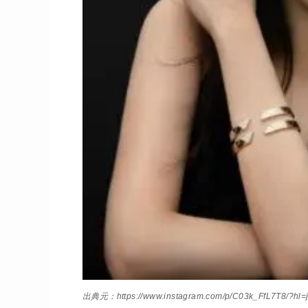
出典元：https://www.instagram.com/p/C03k_FfL7T8/?h