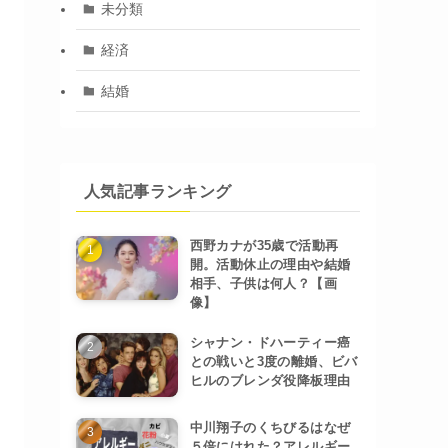
未分類
経済
結婚
人気記事ランキング
西野カナが35歳で活動再
開。活動休止の理由や結婚
相手、子供は何人？【画
像】
シャナン・ドハーティー癌
との戦いと3度の離婚、ビバ
ヒルのブレンダ役降板理由
中川翔子のくちびるはなぜ
５倍にはれた？アレルギー