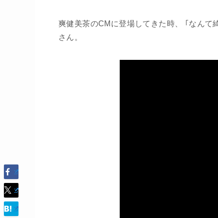
爽健美茶のCMに登場してきた時、 ｢なん
さん。