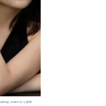
l=ja&img_index=から抜粋